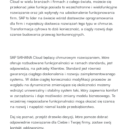
Cloud w wielu branżach i firmach z całego świata, możecie się
przekonać jakie funkcje posiada to wszechstronne i wielofunkcyjne
rozwiązanie oraz jak wpłynęły na udoskonalenie funkcjonowania
firm. SAP to lider na świecie wśród dostawców oprogramowania
dla firm i największy dostawca rozwiązań tego typu w chmurze.
Transformacja cyfrowa to dziś konieczność, a ciągły rozwój daje
szanse budowania przewag konkurencyjnych.
SAP S/4HANA Cloud będący chmurowym rozwiązaniem, które
oferuje rozbudowane funkcjonalności w ramach standardu, jest
odpowiedzą, na potrzeby Klientów. Standard jest również
gwarancją ciągłego doskonalenia i rozwoju zaimplementowanego
systemu. W dobie ciągłej konieczności modyfikacji procesów ze
względu na dynamicznie zmieniające się okoliczności możemy
wdrożyć uniwersalny i stabilny system taki, który zapewnia komfort
w zarządzaniu i daje możliwości zmiany modelu biznesowego. Te
wcześniej nieposiadane funkcjonalności mogą okazać się szansą
na rozwój i napędzić niemal każde przedsiębiorstwo.
Daj się poznać, przejdź drzewko decyzji, które pomoże dobrać
odpowiednie rozwiązanie dla Ciebie i Twojej firmy, zostaw swój
kontakt, oddzwonimy.