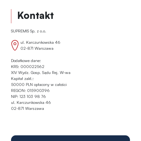
Kontakt
SUPREMIS Sp. z o.o.
ul. Karczunkowska 46
02-871 Warszawa
Dodatkowe dane:
KRS: 000022562
XIV Wydz. Gosp. Sądu Rej. W-wa
Kapitał zakł.:
50000 PLN opłacony w całości
REGON: 015900396
NIP: 123 103 98 76
ul. Karczunkowska 46
02-871 Warszawa