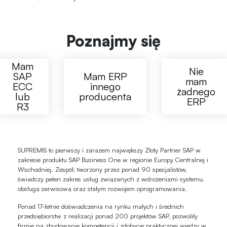
Poznajmy się
Mam
Nie
SAP
Mam ERP
mam
ECC
innego
żadnego
lub
producenta
ERP
R3
SUPREMIS to pierwszy i zarazem największy Złoty Partner SAP w
zakresie produktu SAP Business One w regionie Europy Centralnej i
Wschodniej. Zespół, tworzony przez ponad 90 specjalistów,
świadczy pełen zakres usług związanych z wdrożeniami systemu,
obsługą serwisową oraz stałym rozwojem oprogramowania.
Ponad 17-letnie doświadczenia na rynku małych i średnich
przedsiębiorstw z realizacji ponad 200 projektów SAP, pozwoliły
firmie na zbudowanie kompetencji i zdobycie praktycznej wiedzy w