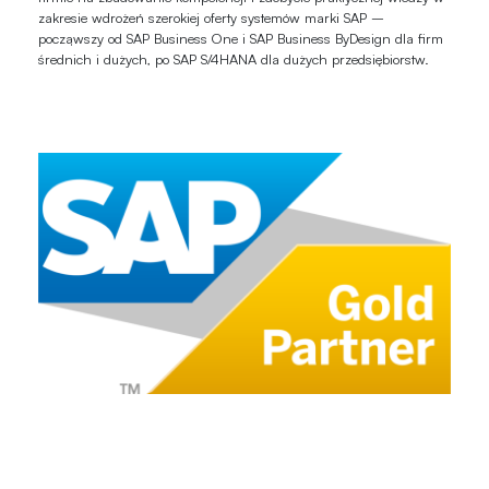
zakresie wdrożeń szerokiej oferty systemów marki SAP –
począwszy od SAP Business One i SAP Business ByDesign dla firm
średnich i dużych, po SAP S/4HANA dla dużych przedsiębiorstw.