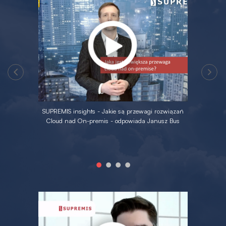
by
SUPREMIS insights - Jakie są przewagi rozwiązań
J
ji 3
Cloud nad On-premis - odpowiada Janusz Bus
bra